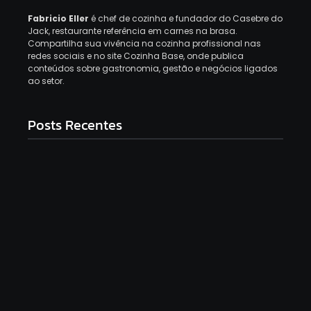
Fabricio Eller
é chef de cozinha e fundador do Casebre do
Jack, restaurante referência em carnes na brasa.
Compartilha sua vivência na cozinha profissional nas
redes sociais e no site Cozinha Base, onde publica
conteúdos sobre gastronomia, gestão e negócios ligados
ao setor.
Posts Recentes
Top 12 Melhores Panelas De Cerâmica Em