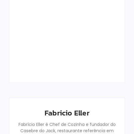
Top 12 Melhores
Panelas De
Como Funciona O
Cerâmica Em
Pró-Labore Em
2025: Qual
Restaurantes
Comprar?
Familiares
Fabricio Eller
Fabricio Eller
By
By
Fabricio Eller
Fabrício Eller é Chef de Cozinha e fundador do
Casebre do Jack, restaurante referência em