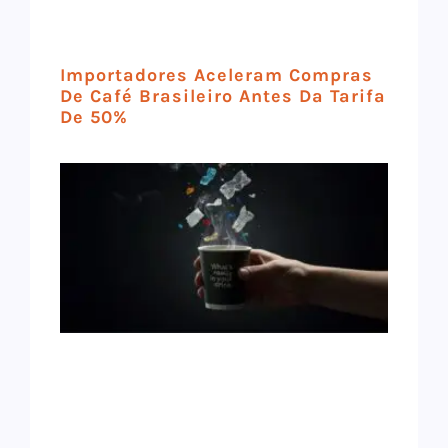
Importadores Aceleram Compras
De Café Brasileiro Antes Da Tarifa
De 50%