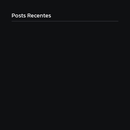
Posts Recentes
Top 12 Melhores Panelas De Cerâmica Em
2025: Qual Comprar?
9 de setembro de 2025