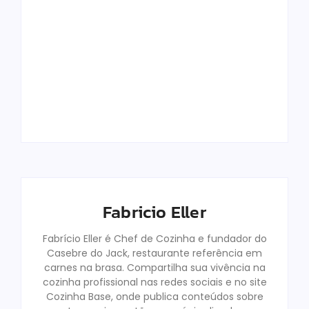
Top 12 Melhores
Panelas De
Como Funciona O
Cerâmica Em
Pró-Labore Em
2025: Qual
Restaurantes
Comprar?
Familiares
Fabricio Eller
Fabricio Eller
By
By
Fabricio Eller
Fabrício Eller é Chef de Cozinha e fundador do
Casebre do Jack, restaurante referência em
carnes na brasa. Compartilha sua vivência na
cozinha profissional nas redes sociais e no site
Cozinha Base, onde publica conteúdos sobre