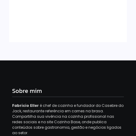
Como Calcular Gorjetas E Repasses
Conforme A CLT
29 de agosto de 2025
Sobre mim
Fabricio Eller
é chef de cozinha e fundador do Casebre do
Jack, restaurante referência em carnes na brasa.
Compartilha sua vivência na cozinha profissional nas
redes sociais e no site Cozinha Base, onde publica
conteúdos sobre gastronomia, gestão e negócios ligados
ao setor.