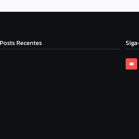
Posts Recentes
Siga
Top 12 Melhores Panelas De Cerâmica Em 2025: Qual
Comprar?
9 de setembro de 2025