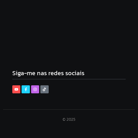
Como Limpar E Manter Seu Moedor De Café
Em Dia
3 de setembro de 2025
Siga-me nas redes sociais
© 2025