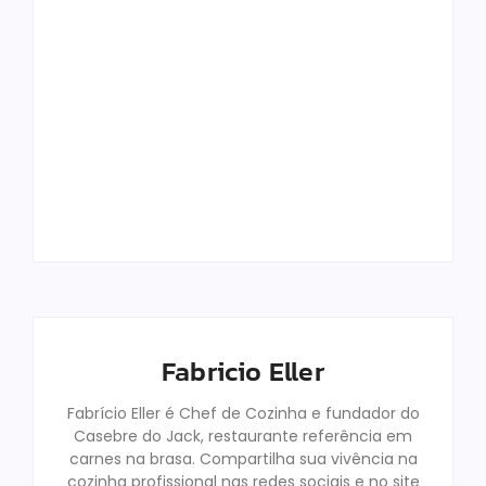
Top 12 Melhores
Panelas De
Como Funciona O
Cerâmica Em
Pró-Labore Em
2025: Qual
Restaurantes
Comprar?
Familiares
Fabricio Eller
Fabricio Eller
By
By
Fabricio Eller
Fabrício Eller é Chef de Cozinha e fundador do
Casebre do Jack, restaurante referência em
carnes na brasa. Compartilha sua vivência na
cozinha profissional nas redes sociais e no site