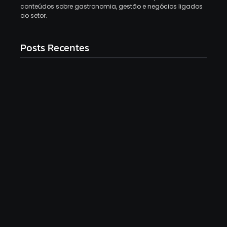
conteúdos sobre gastronomia, gestão e negócios ligados
ao setor.
Posts Recentes
Top 12 Melhores Panelas De Cerâmica Em
2025: Qual Comprar?
9 de setembro de 2025