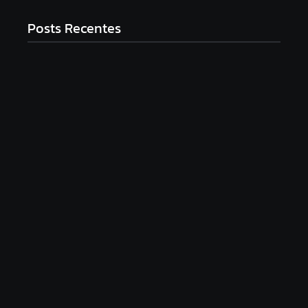
Posts Recentes
Por Dentro Da Cozinha: Como Os
Restaurantes De Sucesso Organizam Suas
Equipes
3 de setembro de 2025