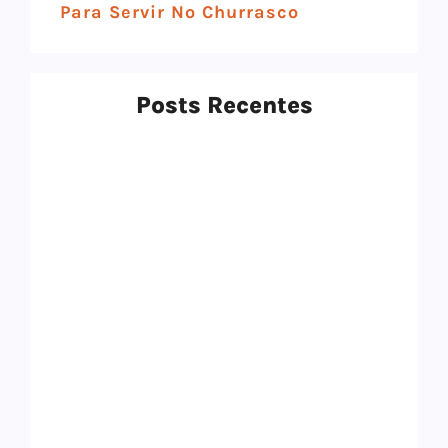
Para Servir No Churrasco
Posts Recentes
Top 12 Melhores Panelas De Cerâmica
Em 2025: Qual Comprar?
9 de setembro de 2025