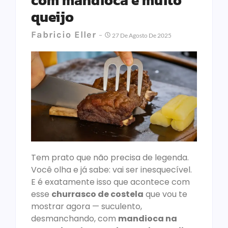
com mandioca e muito
queijo
Fabricio Eller
27 De Agosto De 2025
Tem prato que não precisa de legenda.
Você olha e já sabe: vai ser inesquecível.
E é exatamente isso que acontece com
esse
churrasco de costela
que vou te
mostrar agora — suculento,
desmanchando, com
mandioca na