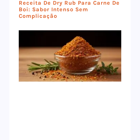
Receita De Dry Rub Para Carne De
Boi: Sabor Intenso Sem
Complicação