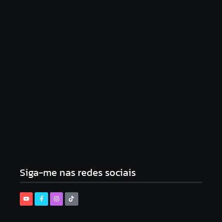
Como Funciona O Pró-Labore Em
Restaurantes Familiares
3 de setembro de 2025
Como Limpar E Manter Seu Moedor De Café
Em Dia
3 de setembro de 2025
Siga-me nas redes sociais