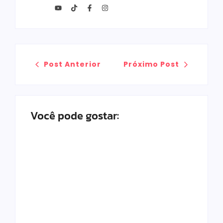
Post Anterior
Próximo Post
Você pode gostar:
Top 12 Melhores
Panelas De
Como Funciona O
Cerâmica Em
Pró-Labore Em
2025: Qual
Restaurantes