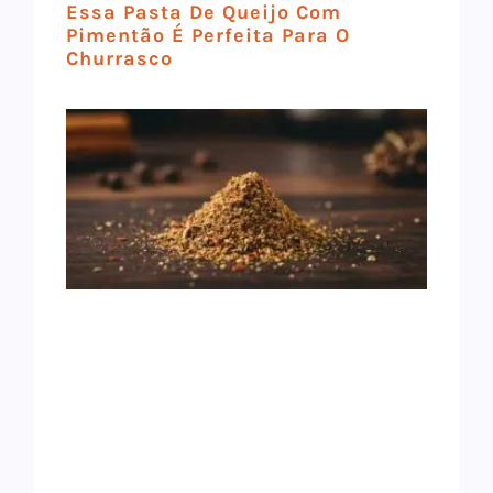
Essa Pasta De Queijo Com
Pimentão É Perfeita Para O
Churrasco