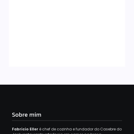
Como Calcular Gorjetas E Repasses
Conforme A CLT
29 de agosto de 2025
Sobre mim
Fabricio Eller
é chef de cozinha e fundador do Casebre do