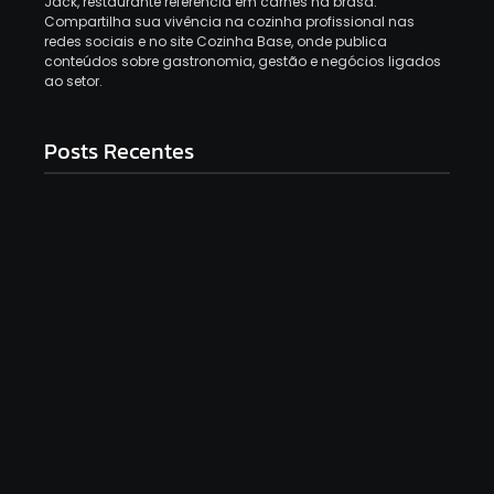
Jack, restaurante referência em carnes na brasa.
Compartilha sua vivência na cozinha profissional nas
redes sociais e no site Cozinha Base, onde publica
conteúdos sobre gastronomia, gestão e negócios ligados
ao setor.
Posts Recentes
Top 12 Melhores Panelas De Cerâmica Em
2025: Qual Comprar?
9 de setembro de 2025