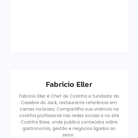
Top 12 Melhores
Panelas De
Como Funciona O
Cerâmica Em
Pró-Labore Em
2025: Qual
Restaurantes
Comprar?
Familiares
Fabricio Eller
Fabricio Eller
By
By
Fabricio Eller
Fabrício Eller é Chef de Cozinha e fundador do
Casebre do Jack, restaurante referência em
carnes na brasa. Compartilha sua vivência na
cozinha profissional nas redes sociais e no site
Cozinha Base, onde publica conteúdos sobre
gastronomia, gestão e negócios ligados ao
setor.