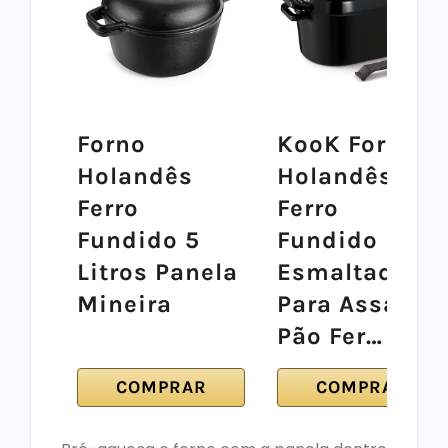
Forno
KooK Forno
Holandês
Holandês De
Ferro
Ferro
Fundido 5
Fundido
Litros Panela
Esmaltado
Mineira
Para Assar
Pão Fer…
COMPRAR
COMPRAR