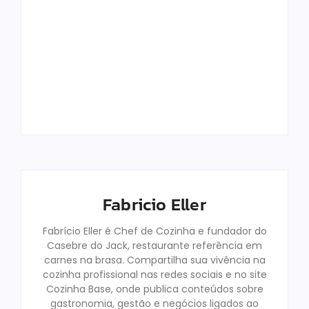
Top 12 Melhores
Panelas De
Como Funciona O
Cerâmica Em
Pró-Labore Em
2025: Qual
Restaurantes
Comprar?
Familiares
Fabricio Eller
Fabricio Eller
By
By
Fabricio Eller
Fabrício Eller é Chef de Cozinha e fundador do
Casebre do Jack, restaurante referência em
carnes na brasa. Compartilha sua vivência na
cozinha profissional nas redes sociais e no site
Cozinha Base, onde publica conteúdos sobre
gastronomia, gestão e negócios ligados ao