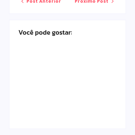
Post Anterior
Próximo Post
Você pode gostar:
Top 12 Melhores
Panelas De
Como Funciona O
Cerâmica Em
Pró-Labore Em
2025: Qual
Restaurantes
Comprar?
Familiares
Fabricio Eller
Fabricio Eller
By
By