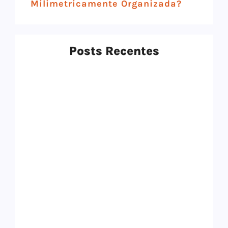
Milimetricamente Organizada?
Posts Recentes
Top 12 Melhores Panelas De Cerâmica
Em 2025: Qual Comprar?
9 de setembro de 2025